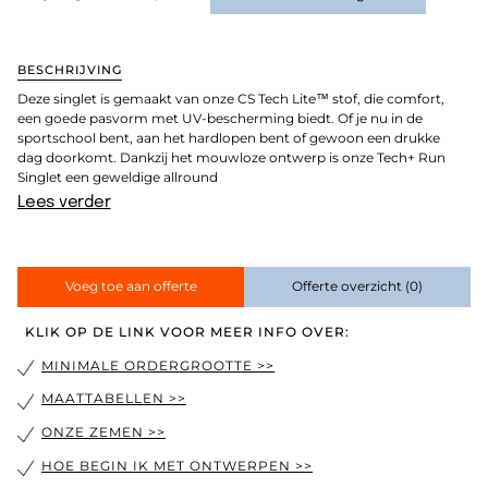
BESCHRIJVING
Deze singlet is gemaakt van onze CS Tech Lite™ stof, die comfort,
een goede pasvorm met UV-bescherming biedt. Of je nu in de
sportschool bent, aan het hardlopen bent of gewoon een drukke
dag doorkomt. Dankzij het mouwloze ontwerp is onze Tech+ Run
Singlet een geweldige allround
Lees verder
Voeg toe aan offerte
Offerte overzicht
(0)
KLIK OP DE LINK VOOR MEER INFO OVER:
MINIMALE ORDERGROOTTE >>
MAATTABELLEN >>
ONZE ZEMEN >>
HOE BEGIN IK MET ONTWERPEN >>