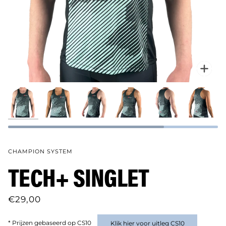
Verg
CHAMPION SYSTEM
TECH+ SINGLET
€29,00
* Prijzen gebaseerd op CS10
Klik hier voor uitleg CS10