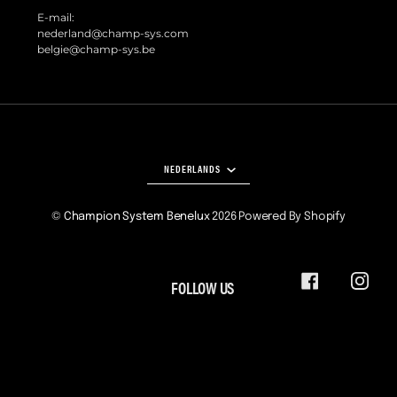
E-mail:
nederland@champ-sys.com
belgie@champ-sys.be
TAAL
NEDERLANDS
©
Champion System Benelux
2026
Powered By Shopify
FOLLOW US
FACEBOOK
INSTA