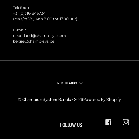
Telefoon:
+31 (0)316-846734
(Ma t/m Vrij. van 8.00 tot 17.00 uur)
E-mail:
nederland@champ-sys.com
belgie@champ-sys.be
TAAL
NEDERLANDS
©
Champion System Benelux
2026
Powered By Shopify
FOLLOW US
FACEBOOK
INSTA