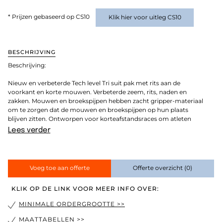
* Prijzen gebaseerd op CS10
Klik hier voor uitleg CS10
BESCHRIJVING
Beschrijving:
Nieuw en verbeterde Tech level Tri suit pak met rits aan de
voorkant en korte mouwen. Verbeterde zeem, rits, naden en
zakken. Mouwen en broekspijpen hebben zacht gripper-materiaal
om te zorgen dat de mouwen en broekspijpen op hun plaats
blijven zitten. Ontworpen voor korteafstandsraces om atleten
Lees verder
Voeg toe aan offerte
Offerte overzicht
(0)
KLIK OP DE LINK VOOR MEER INFO OVER:
MINIMALE ORDERGROOTTE >>
MAATTABELLEN >>