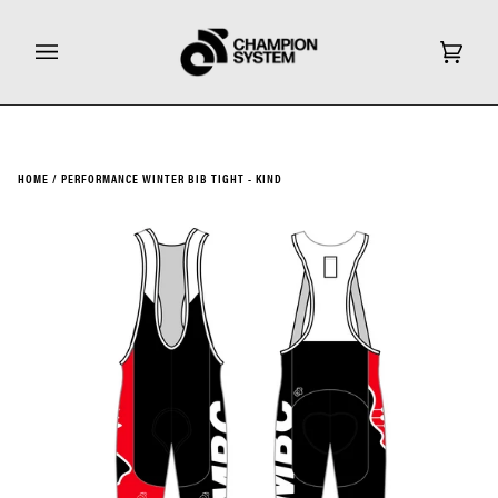
Ga
door
naar
Wink
(0)
inhoud
HOME
/
PERFORMANCE WINTER BIB TIGHT - KIND