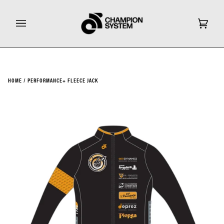
Ga
door
naar
Wink
(0)
inhoud
HOME
/
PERFORMANCE+ FLEECE JACK