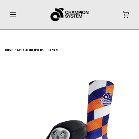
Ga
door
naar
Wink
(0)
inhoud
HOME
/
APEX AERO OVERSCHOENEN