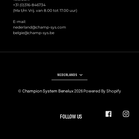
+31 (0)316-846734
(Ma t/m Vrij. van 8.00 tot 17.00 uur)
E-mail:
nederland@champ-sys.com
belgie@champ-sys.be
TAAL
NEDERLANDS
©
Champion System Benelux
2026
Powered By Shopify
FOLLOW US
FACEBOOK
INSTA