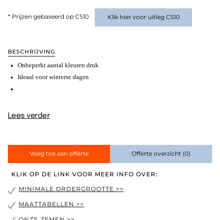
* Prijzen gebaseerd op CS10
Klik hier voor uitleg CS10
BESCHRIJVING
Onbeperkt aantal kleuren druk
Ideaal voor winterse dagen
Lees verder
Voeg toe aan offerte
Offerte overzicht
(0)
KLIK OP DE LINK VOOR MEER INFO OVER:
MINIMALE ORDERGROOTTE >>
MAATTABELLEN >>
ONZE ZEMEN >>