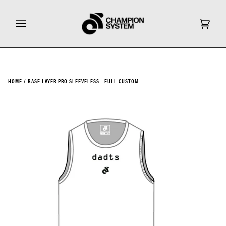
Ga
door
naar
Wink
(0)
inhoud
HOME
/
BASE LAYER PRO SLEEVELESS - FULL CUSTOM