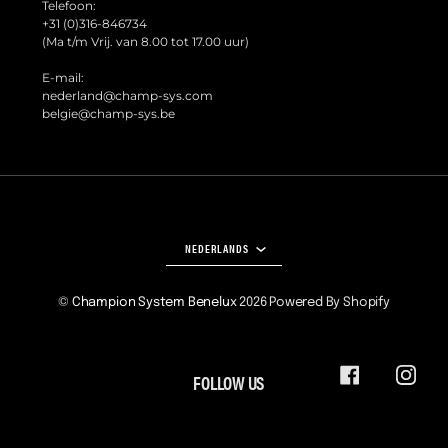
Telefoon:
+31 (0)316-846734
(Ma t/m Vrij. van 8.00 tot 17.00 uur)
E-mail:
nederland@champ-sys.com
belgie@champ-sys.be
TAAL
NEDERLANDS
©
Champion System Benelux
2026
Powered By Shopify
FOLLOW US
FACEBOOK
INSTA